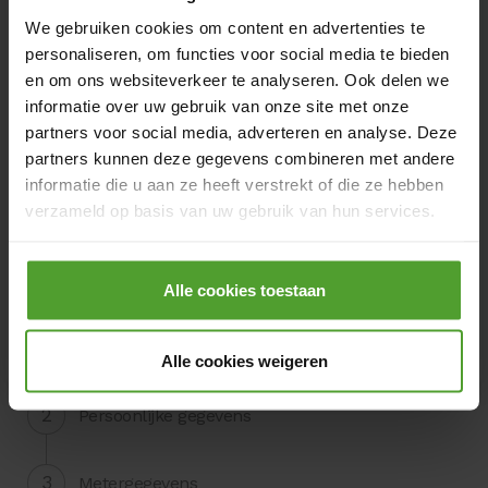
(verzegelde) meter
We gebruiken cookies om content en advertenties te
personaliseren, om functies voor social media te bieden
en om ons websiteverkeer te analyseren. Ook delen we
Eigenaar aanpassen
informatie over uw gebruik van onze site met onze
Ik wil de eigenaar worden van een
partners voor social media, adverteren en analyse. Deze
bestaand Luminus leverpunt
partners kunnen deze gegevens combineren met andere
informatie die u aan ze heeft verstrekt of die ze hebben
verzameld op basis van uw gebruik van hun services.
Door op de knop “Alle cookies weigeren” te klikken, kunt
Volgende
u ervoor kiezen om alle cookies te weigeren, behalve de
Alle cookies toestaan
noodzakelijke cookies. De noodzakelijke cookies zijn
nodig voor het goed functioneren van de website(s) en
Alle cookies weigeren
applicatie(s) en kunnen niet worden geweigerd.
Persoonlijke gegevens
Metergegevens