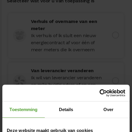
Selecteer wat voor u van toepassing is
Verhuis of overname van een
meter
Ik verhuis of ik sluit een nieuw
energiecontract af voor één of
meer meters die ik overneem
Van leverancier veranderen
Ik wil van leverancier veranderen
op mijn huidig adres of op een
ander adres
Toestemming
Details
Over
Nieuwe meter
Ik wens een contract af te sluiten
voor mijn nieuwe of afgesloten
Deze website maakt gebruik van cookies